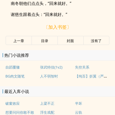
南冬朝他们点点头，“回来就好。”
谢慈生跟着点头：“回来就好。”
〔加入书签〕
上一章
目录
封面
没有了
热门小说推荐
自蹈覆辙
张武特佳(1v2)
失控关系
【纯百】折翼（严厉上司是小鸟）
BG肉文随笔
人不弱智时
最近入库小说
破窗效应
上梁不正
半坏
想要问问你敢不敢
浮生戏配
云轨