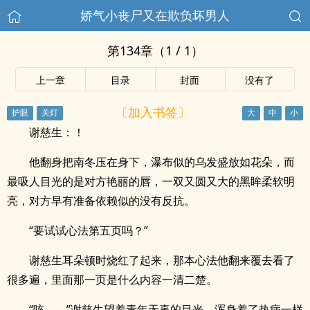
娇气小丧尸又在欺负坏男人
第134章（1 / 1）
上一章
目录
封面
没有了
〔加入书签〕
谢慈生：！
他翻身把南冬压在身下，瀑布似的乌发盛放如花朵，而
最吸人目光的是对方艳丽的唇，一双又圆又大的黑眸柔软明
亮，对方早有准备依赖似的没有反抗。
“要试试心法第五页吗？”
谢慈生耳朵顿时烧红了起来，那本心法他翻来覆去看了
很多遍，里面那一页是什么内容一清二楚。
“咳——”谢慈生望着青年无辜的目光，浑身着了热病一样