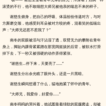
滚烫的不行，他不敢细想大师兄被他亲的喘息不来的样子。
谢慈生俯身，把自己的呼吸、体温纷纷传递对方，与对
方厮磨交颈，他感受到耳朵被对方咬的疼，混着笑的低喘出
声：“大师兄还惹不惹我了？”
南冬的双眼被泪与汗沾湿了透，双臂无力的攀附在青年
身上，脚趾内踝骨紧紧蹭在那宽阔挺拔的后背，被软水打滑
掉下去，下一秒又被强硬的动作弄得紧张。
“谢慈生…停下来，天要亮了……”
谢慈生分出余光瞧了眼外头，还是一片黑暗。
谢慈生瞬间想通了什么，猛地抱紧了怀中的青年。
“大师兄，我爱你，好爱你……”
南冬呜呜的哭叫着，他试图靠着绵软的双腿爬走，却被